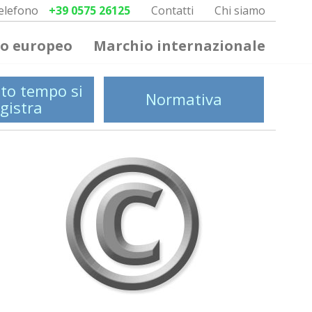
elefono
+39 0575 26125
Contatti
Chi siamo
o europeo
Marchio internazionale
to tempo si
Normativa
gistra