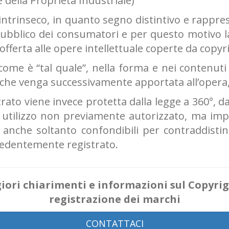
e della Proprietà Industriale)
ntrinseco, in quanto segno distintivo e rappre
l pubblico dei consumatori e per questo motivo la
fferta alle opere intellettuale coperte da copyr
 come è “tal quale”, nella forma e nei contenuti
che venga successivamente apportata all’opera,
trato viene invece protetta dalla legge a 360°, 
to utilizzo non previamente autorizzato, ma imp
d anche soltanto confondibili per contraddisti
ecedentemente registrato.
ori chiarimenti e informazioni sul Copyrig
registrazione dei marchi
CONTATTACI