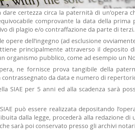
a dare certezza circa la paternità di un’opera c
quivocabile comprovante la data della prima pu
vo di plagio e/o contraffazione da parte di terzi.
 le opere dell’ingegno (ad esclusione ovviament
 ottiene principalmente attraverso il deposito 
un organismo pubblico, come ad esempio un Notai
pera, ne fornisce prova tangibile della patern
a contrassegnato da data e numero di repertori
ella SIAE per 5 anni ed alla scadenza sarà pos
IAE può essere realizzata depositando l’opera 
ibuita dalla legge, procederà alla redazione di 
he sarà poi conservato presso gli archivi notaril