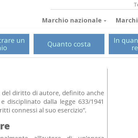
T
Marchio nazionale
Marchi
trare un
In quan
Quanto costa
io
re
a del diritto di autore, definito anche
 e disciplinato dalla legge 633/1941
ritti connessi al suo esercizio”.
ore