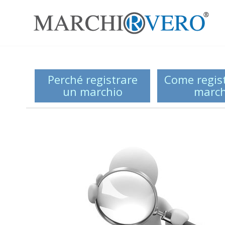
Perché registrare
Come regis
un marchio
march