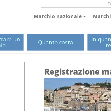
T
Marchio nazionale
Marchi
trare un
In quan
Quanto costa
io
re
Registrazione m