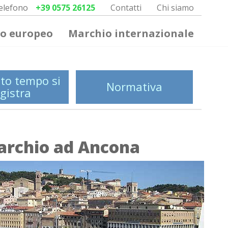
elefono
+39 0575 26125
Contatti
Chi siamo
o europeo
Marchio internazionale
to tempo si
Normativa
gistra
archio ad Ancona